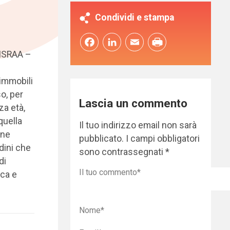
Condividi e stampa
Facebook
LinkedIn
Email
 ISRAA –
 immobili
o, per
Lascia un commento
za età,
quella
Il tuo indirizzo email non sarà
one
pubblicato.
I campi obbligatori
dini che
sono contrassegnati
*
di
ica e