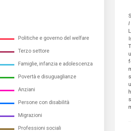
I
L
Politiche e governo del welfare
I
T
Terzo settore
u
f
Famiglie, infanzia e adolescenza
m
Povertà e disuguaglianze
s
u
Anziani
h
s
Persone con disabilità
m
Migrazioni
Professioni sociali