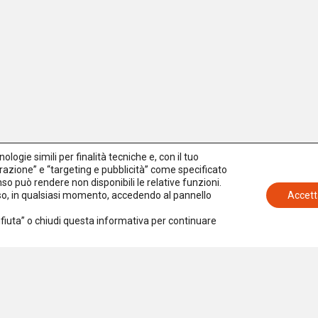
logie simili per finalità tecniche e, con il tuo
azione” e “targeting e pubblicità” come specificato
senso può rendere non disponibili le relative funzioni.
nso, in qualsiasi momento, accedendo al pannello
Accett
Rifiuta” o chiudi questa informativa per continuare
Iscriviti alla newsletter