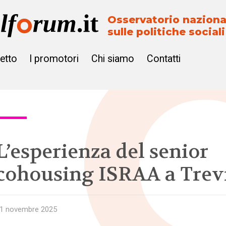
Osservatorio naziona
sulle politiche sociali
getto
I promotori
Chi siamo
Contatti
L’esperienza del senior
cohousing ISRAA a Trev
1 novembre 2025