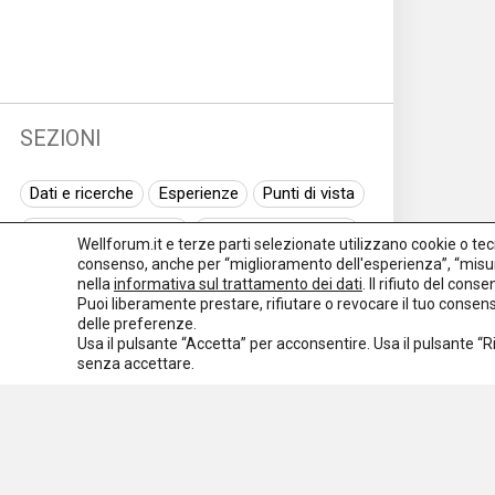
SEZIONI
Dati e ricerche
Esperienze
Punti di vista
Normativa nazionale
Normativa regionale
Wellforum.it e terze parti selezionate utilizzano cookie o tecno
consenso, anche per “miglioramento dell'esperienza”, “misur
Normativa europea
Rassegna normativa
nella
informativa sul trattamento dei dati
. Il rifiuto del con
Puoi liberamente prestare, rifiutare o revocare il tuo conse
I seminari di Welforum
Eventi
delle preferenze.
Usa il pulsante “Accetta” per acconsentire. Usa il pulsante “
Spazio ai promotori
senza accettare.