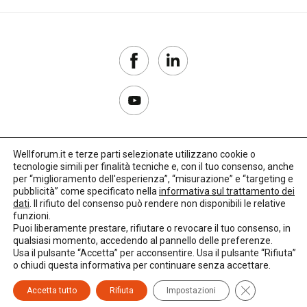
Wellforum.it e terze parti selezionate utilizzano cookie o
tecnologie simili per finalità tecniche e, con il tuo consenso, anche
Copyright 2017–2026
per “miglioramento dell'esperienza”, “misurazione” e “targeting e
pubblicità” come specificato nella
informativa sul trattamento dei
Privacy Policy
dati
. Il rifiuto del consenso può rendere non disponibili le relative
funzioni.
Impostazioni cookie
Puoi liberamente prestare, rifiutare o revocare il tuo consenso, in
qualsiasi momento, accedendo al pannello delle preferenze.
🌳
Credits:
LO Studio
Usa il pulsante “Accetta” per acconsentire. Usa il pulsante “Rifiuta”
o chiudi questa informativa per continuare senza accettare.
Close GDPR C
Accetta tutto
Rifiuta
Impostazioni