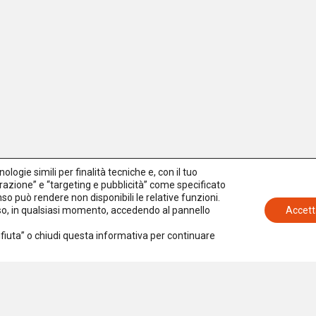
logie simili per finalità tecniche e, con il tuo
azione” e “targeting e pubblicità” come specificato
senso può rendere non disponibili le relative funzioni.
nso, in qualsiasi momento, accedendo al pannello
Accett
Rifiuta” o chiudi questa informativa per continuare
Iscriviti alla newsletter