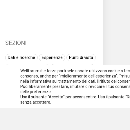
SEZIONI
Dati e ricerche
Esperienze
Punti di vista
Normativa nazionale
Normativa regionale
Wellforum.it e terze parti selezionate utilizzano cookie o tecno
consenso, anche per “miglioramento dell'esperienza”, “misur
Normativa europea
Rassegna normativa
nella
informativa sul trattamento dei dati
. Il rifiuto del con
Puoi liberamente prestare, rifiutare o revocare il tuo conse
I seminari di Welforum
Eventi
delle preferenze.
Usa il pulsante “Accetta” per acconsentire. Usa il pulsante “
Spazio ai promotori
senza accettare.