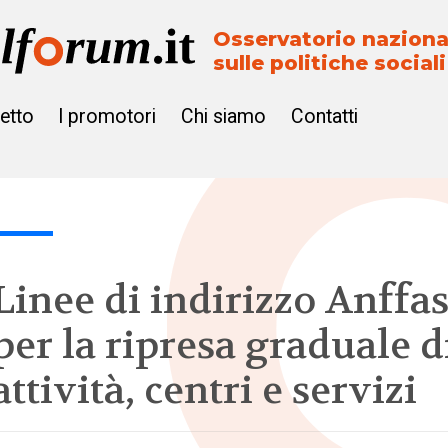
Osservatorio naziona
sulle politiche sociali
getto
I promotori
Chi siamo
Contatti
Linee di indirizzo Anffa
per la ripresa graduale d
attività, centri e servizi