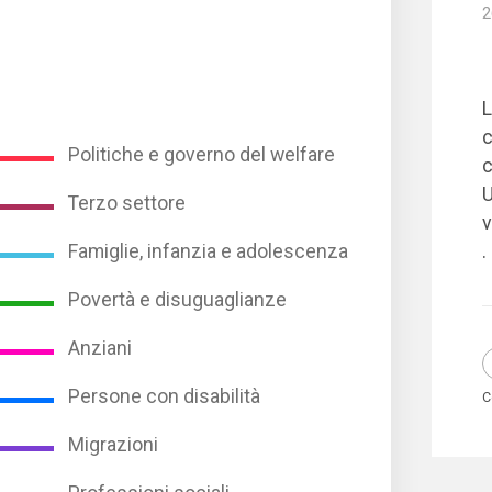
2
L
c
Politiche e governo del welfare
c
U
Terzo settore
v
.
Famiglie, infanzia e adolescenza
Povertà e disuguaglianze
Anziani
Persone con disabilità
C
Migrazioni