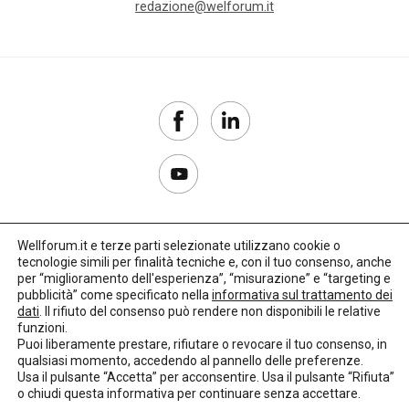
redazione@welforum.it
Wellforum.it e terze parti selezionate utilizzano cookie o
tecnologie simili per finalità tecniche e, con il tuo consenso, anche
Copyright 2017–2026
per “miglioramento dell'esperienza”, “misurazione” e “targeting e
pubblicità” come specificato nella
informativa sul trattamento dei
Privacy Policy
dati
. Il rifiuto del consenso può rendere non disponibili le relative
funzioni.
Impostazioni cookie
Puoi liberamente prestare, rifiutare o revocare il tuo consenso, in
qualsiasi momento, accedendo al pannello delle preferenze.
🌳
Credits:
LO Studio
Usa il pulsante “Accetta” per acconsentire. Usa il pulsante “Rifiuta”
o chiudi questa informativa per continuare senza accettare.