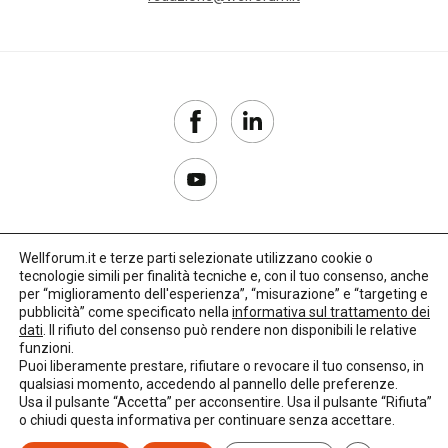
Wellforum.it e terze parti selezionate utilizzano cookie o
tecnologie simili per finalità tecniche e, con il tuo consenso, anche
Copyright 2017–2026
per “miglioramento dell'esperienza”, “misurazione” e “targeting e
pubblicità” come specificato nella
informativa sul trattamento dei
Privacy Policy
dati
. Il rifiuto del consenso può rendere non disponibili le relative
funzioni.
Impostazioni cookie
Puoi liberamente prestare, rifiutare o revocare il tuo consenso, in
qualsiasi momento, accedendo al pannello delle preferenze.
🌳
Credits:
LO Studio
Usa il pulsante “Accetta” per acconsentire. Usa il pulsante “Rifiuta”
o chiudi questa informativa per continuare senza accettare.