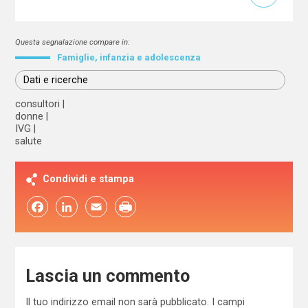
Questa segnalazione compare in:
Famiglie, infanzia e adolescenza
Dati e ricerche
consultori
donne
IVG
salute
Condividi e stampa
Facebook
LinkedIn
Email
Lascia un commento
Il tuo indirizzo email non sarà pubblicato.
I campi