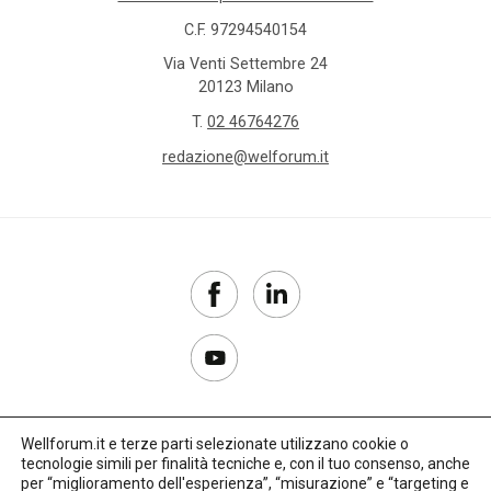
C.F. 97294540154
Via Venti Settembre 24
20123 Milano
T.
02 46764276
redazione@welforum.it
Wellforum.it e terze parti selezionate utilizzano cookie o
tecnologie simili per finalità tecniche e, con il tuo consenso, anche
Copyright 2017–2026
per “miglioramento dell'esperienza”, “misurazione” e “targeting e