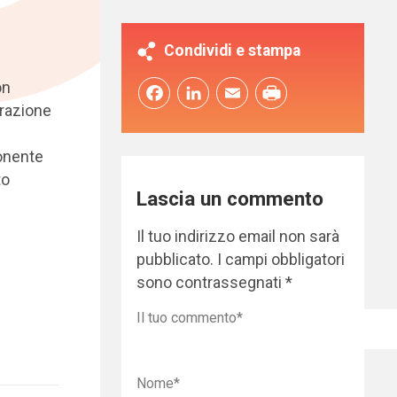
Condividi e stampa
on
Facebook
LinkedIn
Email
orazione
ponente
to
Lascia un commento
Il tuo indirizzo email non sarà
pubblicato.
I campi obbligatori
sono contrassegnati
*