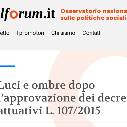
Osservatorio naziona
sulle politiche sociali
getto
I promotori
Chi siamo
Contatti
Luci e ombre dopo
l’approvazione dei decre
attuativi L. 107/2015