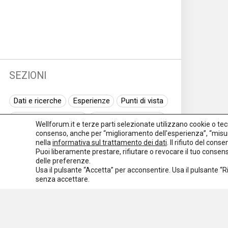
SEZIONI
Dati e ricerche
Esperienze
Punti di vista
Normativa nazionale
Normativa regionale
Wellforum.it e terze parti selezionate utilizzano cookie o tecno
consenso, anche per “miglioramento dell'esperienza”, “misur
Normativa europea
Rassegna normativa
nella
informativa sul trattamento dei dati
. Il rifiuto del con
Puoi liberamente prestare, rifiutare o revocare il tuo conse
I seminari di Welforum
Eventi
delle preferenze.
Usa il pulsante “Accetta” per acconsentire. Usa il pulsante “
Spazio ai promotori
senza accettare.