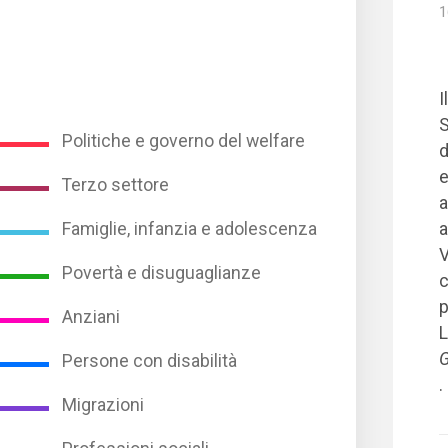
1
I
S
Politiche e governo del welfare
d
e
Terzo settore
a
a
Famiglie, infanzia e adolescenza
V
Povertà e disuguaglianze
c
p
Anziani
L
G
Persone con disabilità
.
Migrazioni