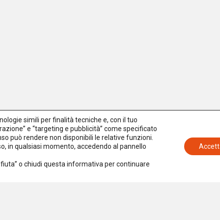
logie simili per finalità tecniche e, con il tuo
azione” e “targeting e pubblicità” come specificato
senso può rendere non disponibili le relative funzioni.
nso, in qualsiasi momento, accedendo al pannello
Accett
Rifiuta” o chiudi questa informativa per continuare
Iscriviti alla newsletter