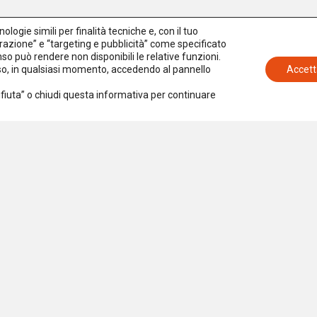
logie simili per finalità tecniche e, con il tuo
azione” e “targeting e pubblicità” come specificato
senso può rendere non disponibili le relative funzioni.
nso, in qualsiasi momento, accedendo al pannello
Accett
Rifiuta” o chiudi questa informativa per continuare
Iscriviti alla newsletter
Accetto la
Privacy Policy