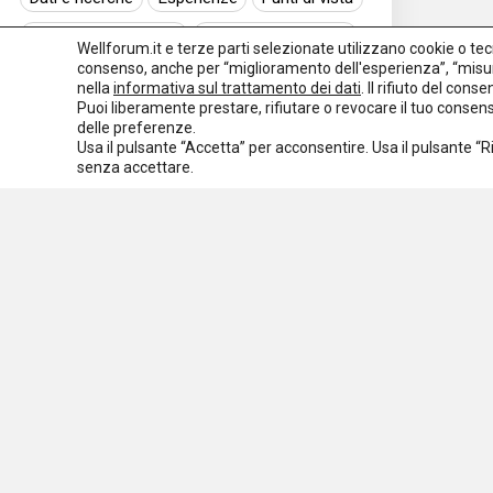
Normativa nazionale
Normativa regionale
Wellforum.it e terze parti selezionate utilizzano cookie o tecno
consenso, anche per “miglioramento dell'esperienza”, “misur
Normativa europea
Rassegna normativa
nella
informativa sul trattamento dei dati
. Il rifiuto del con
Puoi liberamente prestare, rifiutare o revocare il tuo conse
I seminari di Welforum
Eventi
delle preferenze.
Usa il pulsante “Accetta” per acconsentire. Usa il pulsante “
Spazio ai promotori
senza accettare.