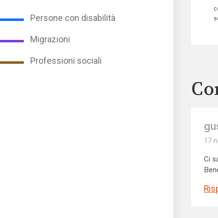
c
Persone con disabilità
s
Migrazioni
Professioni sociali
Co
gu
17 n
Ci s
Ben
Ris