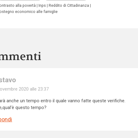
ontrasto alla povertà
Inps
Reddito di Cittadinanza
ostegno economico alle famiglie
mmenti
stavo
ovembre 2020 alle 23:37
arà anche un tempo entro il quale vanno fatte queste verifiche.
e,qual’è questo tempo?
pondi