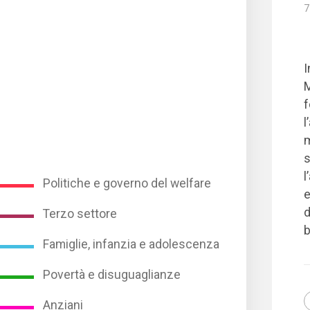
7
I
M
f
l
m
s
l
Politiche e governo del welfare
e
d
Terzo settore
b
Famiglie, infanzia e adolescenza
Povertà e disuguaglianze
Anziani