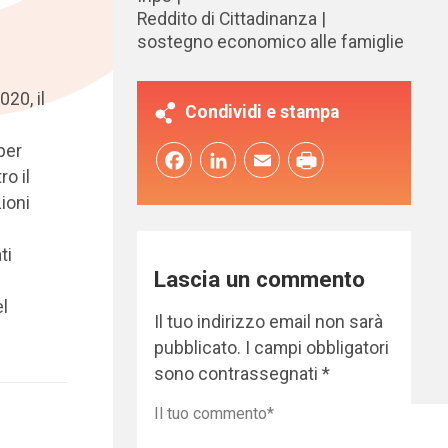
Reddito di Cittadinanza
sostegno economico alle famiglie
20, il
Condividi e stampa
per
Facebook
LinkedIn
Email
o il
ioni
ti
Lascia un commento
el
Il tuo indirizzo email non sarà
pubblicato.
I campi obbligatori
sono contrassegnati
*