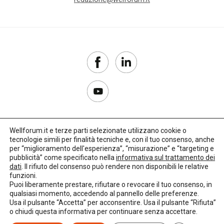
Wellforum.it e terze parti selezionate utilizzano cookie o
tecnologie simili per finalità tecniche e, con il tuo consenso, anche
Copyright 2017–2026
per “miglioramento dell'esperienza”, “misurazione” e “targeting e
pubblicità” come specificato nella
informativa sul trattamento dei
Privacy Policy
dati
. Il rifiuto del consenso può rendere non disponibili le relative
funzioni.
Impostazioni cookie
Puoi liberamente prestare, rifiutare o revocare il tuo consenso, in
qualsiasi momento, accedendo al pannello delle preferenze.
🌳
Credits:
LO Studio
Usa il pulsante “Accetta” per acconsentire. Usa il pulsante “Rifiuta”
o chiudi questa informativa per continuare senza accettare.