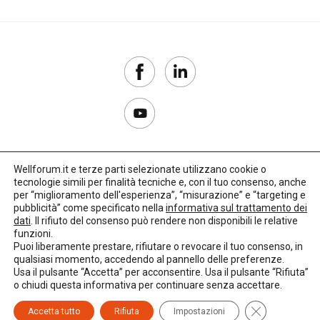
Wellforum.it e terze parti selezionate utilizzano cookie o
tecnologie simili per finalità tecniche e, con il tuo consenso, anche
Copyright 2017–2026
per “miglioramento dell'esperienza”, “misurazione” e “targeting e
pubblicità” come specificato nella
informativa sul trattamento dei
Privacy Policy
dati
. Il rifiuto del consenso può rendere non disponibili le relative
funzioni.
Impostazioni cookie
Puoi liberamente prestare, rifiutare o revocare il tuo consenso, in
qualsiasi momento, accedendo al pannello delle preferenze.
🌳
Credits:
LO Studio
Usa il pulsante “Accetta” per acconsentire. Usa il pulsante “Rifiuta”
o chiudi questa informativa per continuare senza accettare.
Close GDPR C
Accetta tutto
Rifiuta
Impostazioni