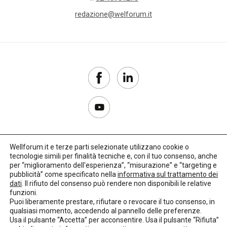
redazione@welforum.it
Wellforum.it e terze parti selezionate utilizzano cookie o
tecnologie simili per finalità tecniche e, con il tuo consenso, anche
Copyright 2017–2026
per “miglioramento dell'esperienza”, “misurazione” e “targeting e
pubblicità” come specificato nella
informativa sul trattamento dei
Privacy Policy
dati
. Il rifiuto del consenso può rendere non disponibili le relative
funzioni.
Impostazioni cookie
Puoi liberamente prestare, rifiutare o revocare il tuo consenso, in
qualsiasi momento, accedendo al pannello delle preferenze.
🌳
Credits:
LO Studio
Usa il pulsante “Accetta” per acconsentire. Usa il pulsante “Rifiuta”