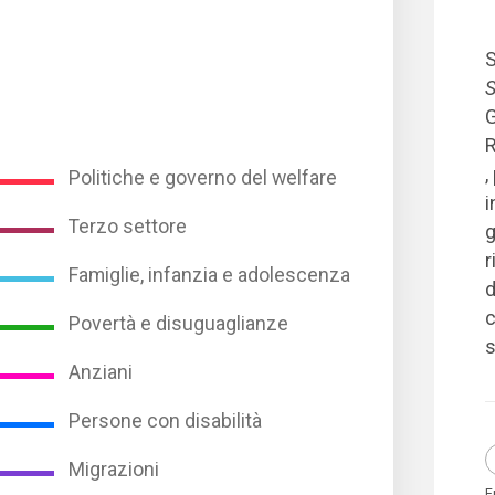
S
G
R
,
Politiche e governo del welfare
i
Terzo settore
g
r
Famiglie, infanzia e adolescenza
c
Povertà e disuguaglianze
s
Anziani
Persone con disabilità
Migrazioni
E