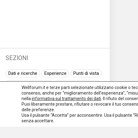
SEZIONI
Dati e ricerche
Esperienze
Punti di vista
Normativa nazionale
Normativa regionale
Wellforum.it e terze parti selezionate utilizzano cookie o tecno
consenso, anche per “miglioramento dell'esperienza”, “misur
Normativa europea
Rassegna normativa
nella
informativa sul trattamento dei dati
. Il rifiuto del con
Puoi liberamente prestare, rifiutare o revocare il tuo conse
I seminari di Welforum
Eventi
delle preferenze.
Usa il pulsante “Accetta” per acconsentire. Usa il pulsante “
Spazio ai promotori
senza accettare.