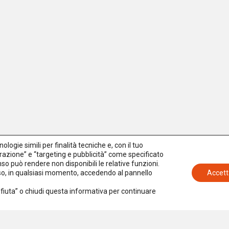
logie simili per finalità tecniche e, con il tuo
azione” e “targeting e pubblicità” come specificato
senso può rendere non disponibili le relative funzioni.
nso, in qualsiasi momento, accedendo al pannello
Accett
Rifiuta” o chiudi questa informativa per continuare