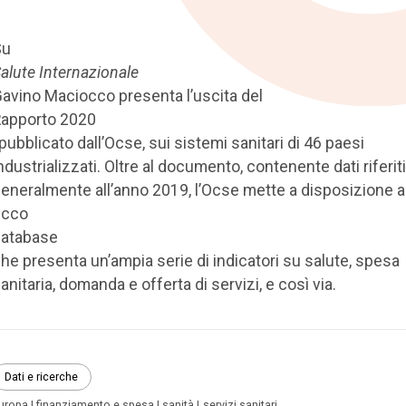
Su
alute Internazionale
avino Maciocco presenta l’uscita del
apporto 2020
 pubblicato dall’Ocse, sui sistemi sanitari di 46 paesi
ndustrializzati. Oltre al documento, contenente dati riferiti
eneralmente all’anno 2019, l’Ocse mette a disposizione 
icco
database
he presenta un’ampia serie di indicatori su salute, spesa
anitaria, domanda e offerta di servizi, e così via.
Dati e ricerche
uropa
finanziamento e spesa
sanità
servizi sanitari