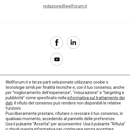
redazione@welforum.it
Wellforum.it e terze parti selezionate utilizzano cookie o
tecnologie simili per finalità tecniche e, con il tuo consenso, anche
Copyright 2017–2026
per “miglioramento dell'esperienza”, “misurazione” e “targeting e
pubblicità” come specificato nella
informativa sul trattamento dei
Privacy Policy
dati
. Il rifiuto del consenso può rendere non disponibili le relative
funzioni.
Impostazioni cookie
Puoi liberamente prestare, rifiutare o revocare il tuo consenso, in
qualsiasi momento, accedendo al pannello delle preferenze.
🌳
Credits:
LO Studio
Usa il pulsante “Accetta” per acconsentire. Usa il pulsante “Rifiuta”
o chiudi questa informativa per continuare senza accettare.