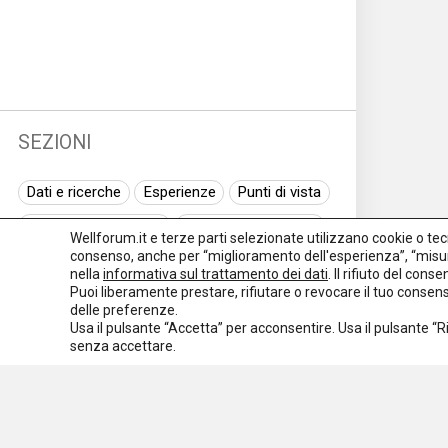
SEZIONI
Dati e ricerche
Esperienze
Punti di vista
Normativa nazionale
Normativa regionale
Wellforum.it e terze parti selezionate utilizzano cookie o tecno
consenso, anche per “miglioramento dell'esperienza”, “misur
Normativa europea
Rassegna normativa
nella
informativa sul trattamento dei dati
. Il rifiuto del con
Puoi liberamente prestare, rifiutare o revocare il tuo conse
I seminari di Welforum
Eventi
delle preferenze.
Usa il pulsante “Accetta” per acconsentire. Usa il pulsante “
Spazio ai promotori
senza accettare.