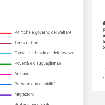
1
I
p
Politiche e governo del welfare
a
l
Terzo settore
S
Famiglie, infanzia e adolescenza
Povertà e disuguaglianze
Anziani
f
Persone con disabilità
Migrazioni
Professioni sociali