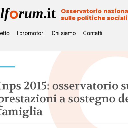
Osservatorio naziona
sulle politiche sociali
getto
I promotori
Chi siamo
Contatti
Inps 2015: osservatorio s
prestazioni a sostegno d
famiglia