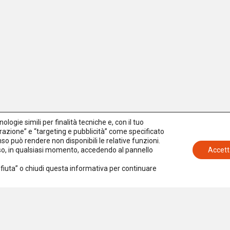
logie simili per finalità tecniche e, con il tuo
azione” e “targeting e pubblicità” come specificato
senso può rendere non disponibili le relative funzioni.
nso, in qualsiasi momento, accedendo al pannello
Accett
Rifiuta” o chiudi questa informativa per continuare
Iscriviti alla newsletter