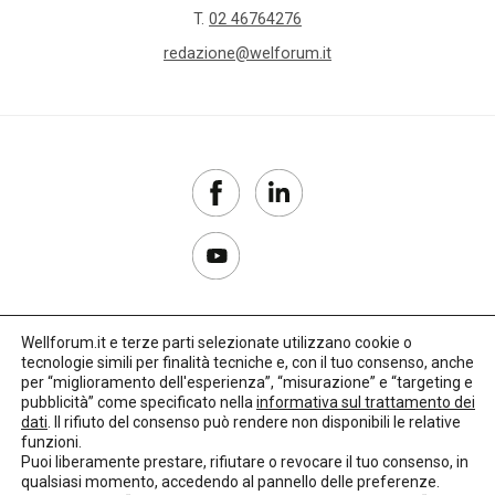
T.
02 46764276
redazione@welforum.it
Wellforum.it e terze parti selezionate utilizzano cookie o
tecnologie simili per finalità tecniche e, con il tuo consenso, anche
Copyright 2017–2026
per “miglioramento dell'esperienza”, “misurazione” e “targeting e
pubblicità” come specificato nella
informativa sul trattamento dei
Privacy Policy
dati
. Il rifiuto del consenso può rendere non disponibili le relative
funzioni.
Impostazioni cookie
Puoi liberamente prestare, rifiutare o revocare il tuo consenso, in
qualsiasi momento, accedendo al pannello delle preferenze.
🌳
Credits:
LO Studio