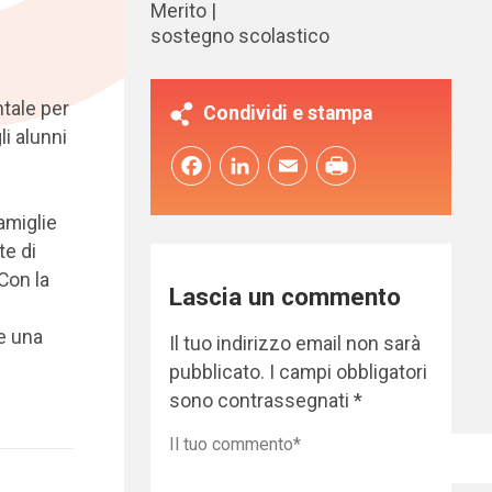
Merito
sostegno scolastico
tale per
Condividi e stampa
i alunni
Facebook
LinkedIn
Email
amiglie
te di
Con la
Lascia un commento
re una
Il tuo indirizzo email non sarà
pubblicato.
I campi obbligatori
sono contrassegnati
*