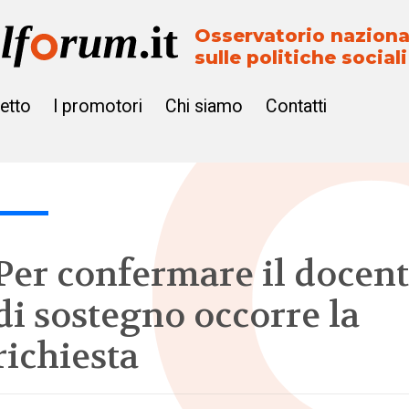
Osservatorio naziona
sulle politiche sociali
getto
I promotori
Chi siamo
Contatti
Per confermare il docen
di sostegno occorre la
richiesta