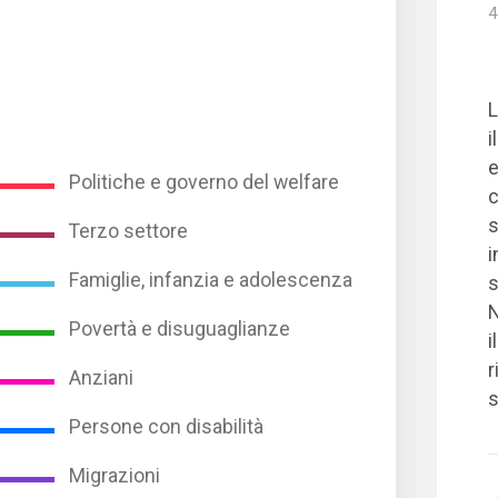
4
L
i
e
Politiche e governo del welfare
c
s
Terzo settore
i
Famiglie, infanzia e adolescenza
s
N
Povertà e disuguaglianze
i
r
Anziani
s
Persone con disabilità
Migrazioni