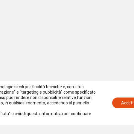
logie simili per finalità tecniche e, con il tuo
azione” e “targeting e pubblicità” come specificato
senso può rendere non disponibili le relative funzioni.
nso, in qualsiasi momento, accedendo al pannello
Accett
Rifiuta” o chiudi questa informativa per continuare