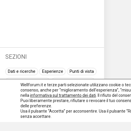
SEZIONI
Dati e ricerche
Esperienze
Punti di vista
Normativa nazionale
Normativa regionale
Wellforum.it e terze parti selezionate utilizzano cookie o tecno
consenso, anche per “miglioramento dell'esperienza”, “misur
Normativa europea
Rassegna normativa
nella
informativa sul trattamento dei dati
. Il rifiuto del con
Puoi liberamente prestare, rifiutare o revocare il tuo conse
I seminari di Welforum
Eventi
delle preferenze.
Usa il pulsante “Accetta” per acconsentire. Usa il pulsante “
Spazio ai promotori
senza accettare.