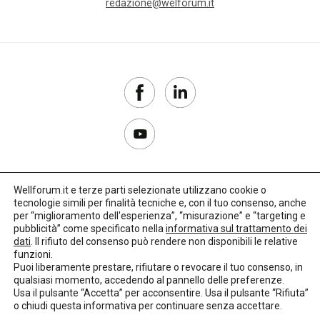
redazione@welforum.it
Wellforum.it e terze parti selezionate utilizzano cookie o
tecnologie simili per finalità tecniche e, con il tuo consenso, anche
Copyright 2017–2026
per “miglioramento dell'esperienza”, “misurazione” e “targeting e
pubblicità” come specificato nella
informativa sul trattamento dei
Privacy Policy
dati
. Il rifiuto del consenso può rendere non disponibili le relative
funzioni.
Impostazioni cookie
Puoi liberamente prestare, rifiutare o revocare il tuo consenso, in
qualsiasi momento, accedendo al pannello delle preferenze.
🌳
Credits:
LO Studio
Usa il pulsante “Accetta” per acconsentire. Usa il pulsante “Rifiuta”
o chiudi questa informativa per continuare senza accettare.