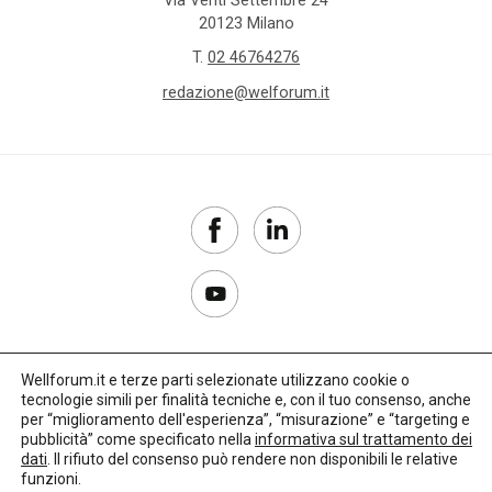
20123 Milano
T.
02 46764276
redazione@welforum.it
Wellforum.it e terze parti selezionate utilizzano cookie o
tecnologie simili per finalità tecniche e, con il tuo consenso, anche
Copyright 2017–2026
per “miglioramento dell'esperienza”, “misurazione” e “targeting e
pubblicità” come specificato nella
informativa sul trattamento dei
Privacy Policy
dati
. Il rifiuto del consenso può rendere non disponibili le relative
funzioni.
Impostazioni cookie