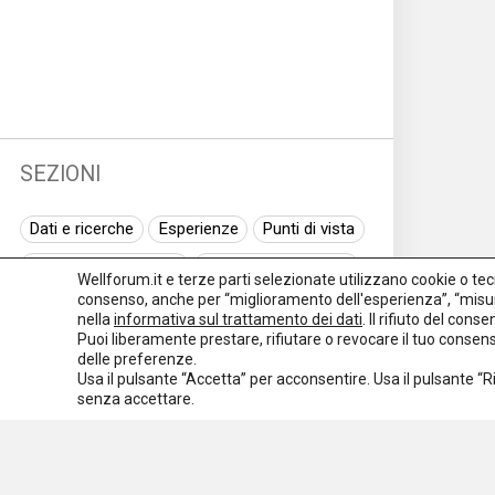
SEZIONI
Dati e ricerche
Esperienze
Punti di vista
Normativa nazionale
Normativa regionale
Wellforum.it e terze parti selezionate utilizzano cookie o tecno
consenso, anche per “miglioramento dell'esperienza”, “misur
Normativa europea
Rassegna normativa
nella
informativa sul trattamento dei dati
. Il rifiuto del con
Puoi liberamente prestare, rifiutare o revocare il tuo conse
I seminari di Welforum
Eventi
delle preferenze.
Usa il pulsante “Accetta” per acconsentire. Usa il pulsante “
Spazio ai promotori
senza accettare.