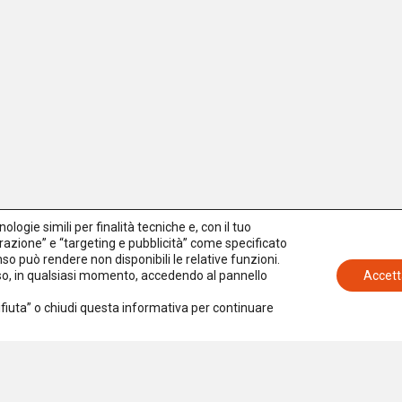
logie simili per finalità tecniche e, con il tuo
azione” e “targeting e pubblicità” come specificato
senso può rendere non disponibili le relative funzioni.
nso, in qualsiasi momento, accedendo al pannello
Accett
Rifiuta” o chiudi questa informativa per continuare
Iscriviti alla newsletter