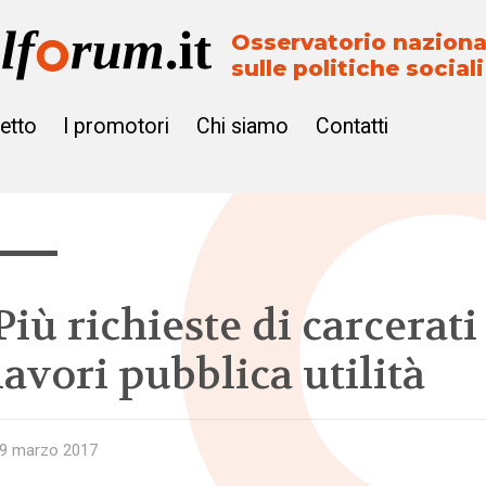
Osservatorio naziona
sulle politiche sociali
getto
I promotori
Chi siamo
Contatti
Più richieste di carcerati
lavori pubblica utilità
9 marzo 2017