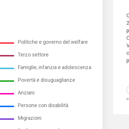
C
2
p
C
Politiche e governo del welfare
V
c
Terzo settore
p
Famiglie, infanzia e adolescenza
Povertà e disuguaglianze
Anziani
c
Persone con disabilità
Migrazioni