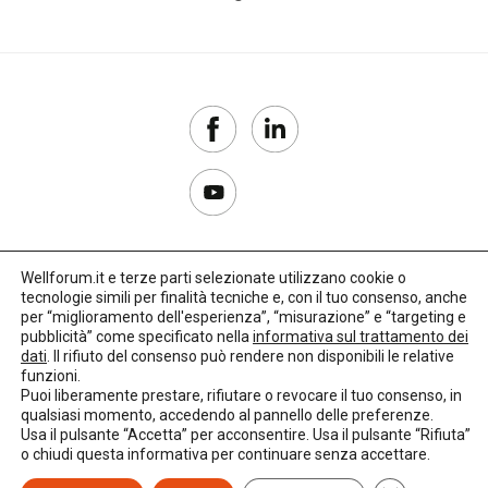
Wellforum.it e terze parti selezionate utilizzano cookie o
tecnologie simili per finalità tecniche e, con il tuo consenso, anche
Copyright 2017–2026
per “miglioramento dell'esperienza”, “misurazione” e “targeting e
pubblicità” come specificato nella
informativa sul trattamento dei
Privacy Policy
dati
. Il rifiuto del consenso può rendere non disponibili le relative
funzioni.
Impostazioni cookie
Puoi liberamente prestare, rifiutare o revocare il tuo consenso, in
qualsiasi momento, accedendo al pannello delle preferenze.
🌳
Credits:
LO Studio
Usa il pulsante “Accetta” per acconsentire. Usa il pulsante “Rifiuta”
o chiudi questa informativa per continuare senza accettare.