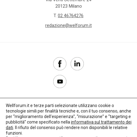
20123 Milano
T.
02 46764276
redazione@welforum.it
Wellforum.it e terze parti selezionate utilizzano cookie o
tecnologie simili per finalità tecniche e, con il tuo consenso, anche
Copyright 2017–2026
per “miglioramento dell'esperienza”, “misurazione” e “targeting e
pubblicità” come specificato nella
informativa sul trattamento dei
Privacy Policy
dati
. Il rifiuto del consenso può rendere non disponibili le relative
funzioni.
Impostazioni cookie