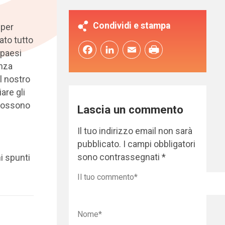
Condividi e stampa
 per
ato tutto
Facebook
LinkedIn
Email
 paesi
anza
Il nostro
are gli
 possono
Lascia un commento
Il tuo indirizzo email non sarà
pubblicato.
I campi obbligatori
sono contrassegnati
*
i spunti