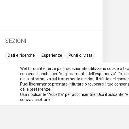
SEZIONI
Dati e ricerche
Esperienze
Punti di vista
Normativa nazionale
Normativa regionale
Wellforum.it e terze parti selezionate utilizzano cookie o tecno
consenso, anche per “miglioramento dell'esperienza”, “misur
Normativa europea
Rassegna normativa
nella
informativa sul trattamento dei dati
. Il rifiuto del con
Puoi liberamente prestare, rifiutare o revocare il tuo conse
I seminari di Welforum
Eventi
delle preferenze.
Usa il pulsante “Accetta” per acconsentire. Usa il pulsante “
Spazio ai promotori
senza accettare.