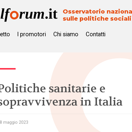
Osservatorio naziona
sulle politiche sociali
getto
I promotori
Chi siamo
Contatti
Politiche sanitarie e
sopravvivenza in Italia
8 maggio 2023