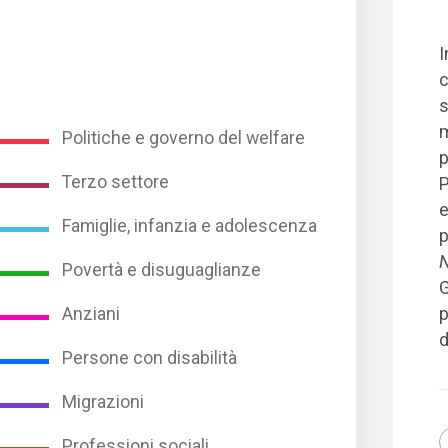
I
c
s
m
Politiche e governo del welfare
p
Terzo settore
P
e
Famiglie, infanzia e adolescenza
p
Povertà e disuguaglianze
G
p
Anziani
d
Persone con disabilità
Migrazioni
Professioni sociali