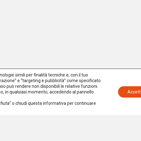
logie simili per finalità tecniche e, con il tuo
azione” e “targeting e pubblicità” come specificato
senso può rendere non disponibili le relative funzioni.
nso, in qualsiasi momento, accedendo al pannello
Accett
Rifiuta” o chiudi questa informativa per continuare
Iscriviti alla newsletter