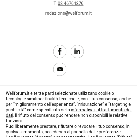
T.
02 46764276
redazione@welforum.it
Wellforum.it e terze parti selezionate utilizzano cookie o
tecnologie simili per finalità tecniche e, con il tuo consenso, anche
Copyright 2017–2026
per “miglioramento dell'esperienza”, “misurazione” e “targeting e
pubblicità” come specificato nella
informativa sul trattamento dei
Privacy Policy
dati
. Il rifiuto del consenso può rendere non disponibili le relative
funzioni.
Impostazioni cookie
Puoi liberamente prestare, rifiutare o revocare il tuo consenso, in
qualsiasi momento, accedendo al pannello delle preferenze.
🌳
Credits:
LO Studio