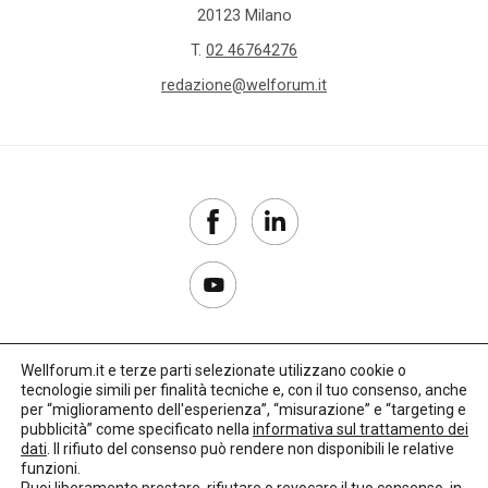
20123 Milano
T.
02 46764276
redazione@welforum.it
Wellforum.it e terze parti selezionate utilizzano cookie o
tecnologie simili per finalità tecniche e, con il tuo consenso, anche
Copyright 2017–2026
per “miglioramento dell'esperienza”, “misurazione” e “targeting e
pubblicità” come specificato nella
informativa sul trattamento dei
Privacy Policy
dati
. Il rifiuto del consenso può rendere non disponibili le relative
funzioni.
Impostazioni cookie