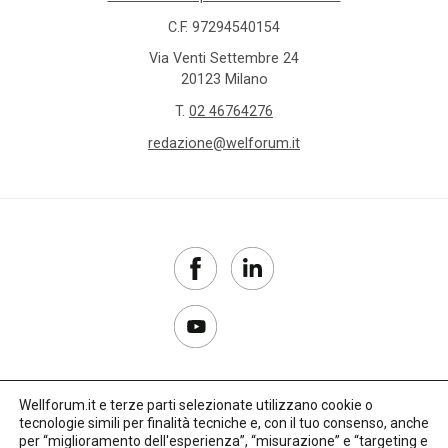
C.F. 97294540154
Via Venti Settembre 24
20123 Milano
T.
02 46764276
redazione@welforum.it
Wellforum.it e terze parti selezionate utilizzano cookie o
tecnologie simili per finalità tecniche e, con il tuo consenso, anche
Copyright 2017–2026
per “miglioramento dell'esperienza”, “misurazione” e “targeting e