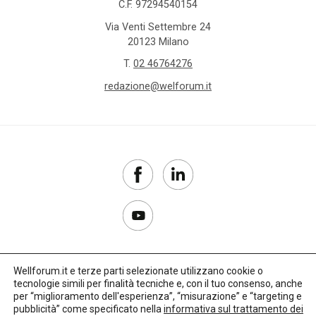
C.F. 97294540154
Via Venti Settembre 24
20123 Milano
T.
02 46764276
redazione@welforum.it
Wellforum.it e terze parti selezionate utilizzano cookie o
tecnologie simili per finalità tecniche e, con il tuo consenso, anche
Copyright 2017–2026
per “miglioramento dell'esperienza”, “misurazione” e “targeting e
pubblicità” come specificato nella
informativa sul trattamento dei
Privacy Policy