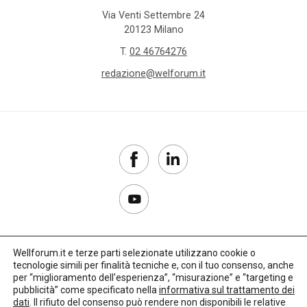
Via Venti Settembre 24
20123 Milano
T.
02 46764276
redazione@welforum.it
Wellforum.it e terze parti selezionate utilizzano cookie o
tecnologie simili per finalità tecniche e, con il tuo consenso, anche
Copyright 2017–2026
per “miglioramento dell'esperienza”, “misurazione” e “targeting e
pubblicità” come specificato nella
informativa sul trattamento dei
Privacy Policy
dati
. Il rifiuto del consenso può rendere non disponibili le relative