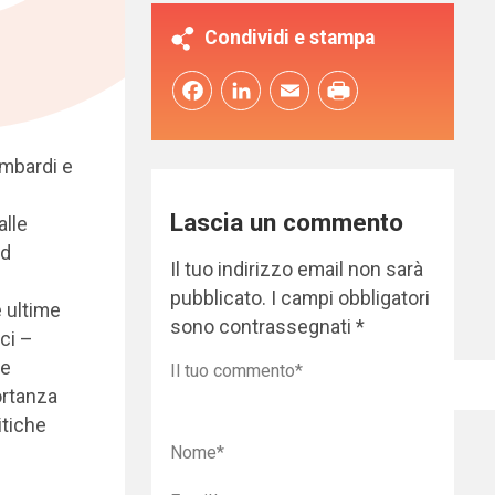
Condividi e stampa
Facebook
LinkedIn
Email
ombardi e
Lascia un commento
alle
ad
Il tuo indirizzo email non sarà
pubblicato.
I campi obbligatori
e ultime
sono contrassegnati
*
ci –
te
ortanza
itiche