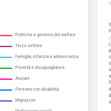
2
P
Politiche e governo del welfare
,
L
Terzo settore
p
Famiglie, infanzia e adolescenza
c
o
Povertà e disuguaglianze
s
s
Anziani
l
d
Persone con disabilità
d
Migrazioni
s
Professioni sociali