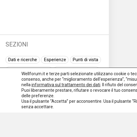
SEZIONI
Dati e ricerche
Esperienze
Punti di vista
Normativa nazionale
Normativa regionale
Wellforum.it e terze parti selezionate utilizzano cookie o tecno
consenso, anche per “miglioramento dell'esperienza”, “misur
Normativa europea
Rassegna normativa
nella
informativa sul trattamento dei dati
. Il rifiuto del con
Puoi liberamente prestare, rifiutare o revocare il tuo conse
I seminari di Welforum
Eventi
delle preferenze.
Usa il pulsante “Accetta” per acconsentire. Usa il pulsante “
Spazio ai promotori
senza accettare.