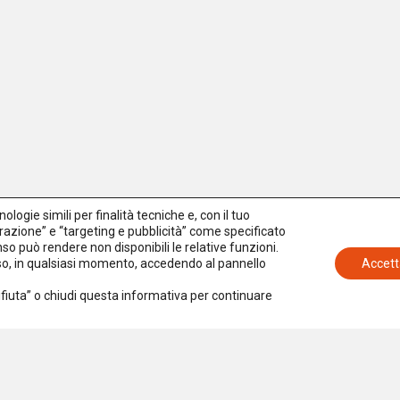
logie simili per finalità tecniche e, con il tuo
azione” e “targeting e pubblicità” come specificato
senso può rendere non disponibili le relative funzioni.
nso, in qualsiasi momento, accedendo al pannello
Accett
Rifiuta” o chiudi questa informativa per continuare
Iscriviti alla newsletter