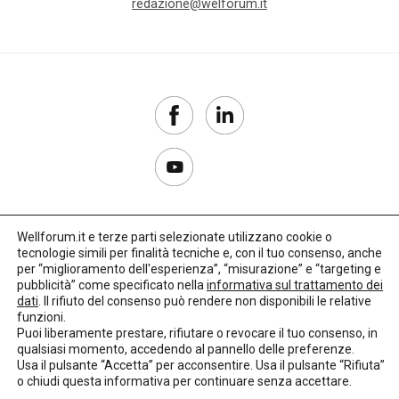
redazione@welforum.it
Wellforum.it e terze parti selezionate utilizzano cookie o
tecnologie simili per finalità tecniche e, con il tuo consenso, anche
Copyright 2017–2026
per “miglioramento dell'esperienza”, “misurazione” e “targeting e
pubblicità” come specificato nella
informativa sul trattamento dei
Privacy Policy
dati
. Il rifiuto del consenso può rendere non disponibili le relative
funzioni.
Impostazioni cookie
Puoi liberamente prestare, rifiutare o revocare il tuo consenso, in
qualsiasi momento, accedendo al pannello delle preferenze.
🌳
Credits:
LO Studio
Usa il pulsante “Accetta” per acconsentire. Usa il pulsante “Rifiuta”
o chiudi questa informativa per continuare senza accettare.