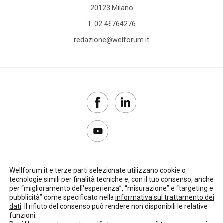
20123 Milano
T.
02 46764276
redazione@welforum.it
Wellforum.it e terze parti selezionate utilizzano cookie o
tecnologie simili per finalità tecniche e, con il tuo consenso, anche
Copyright 2017–2026
per “miglioramento dell'esperienza”, “misurazione” e “targeting e
pubblicità” come specificato nella
informativa sul trattamento dei
Privacy Policy
dati
. Il rifiuto del consenso può rendere non disponibili le relative
funzioni.
Impostazioni cookie