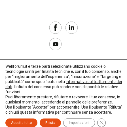
Wellforum.it e terze parti selezionate utilizzano cookie o
tecnologie simili per finalità tecniche e, con il tuo consenso, anche
Copyright 2017–2026
per “miglioramento dell'esperienza”, “misurazione” e “targeting e
pubblicità” come specificato nella
informativa sul trattamento dei
Privacy Policy
dati
. Il rifiuto del consenso può rendere non disponibili le relative
funzioni.
Impostazioni cookie
Puoi liberamente prestare, rifiutare o revocare il tuo consenso, in
qualsiasi momento, accedendo al pannello delle preferenze.
🌳
Credits:
LO Studio
Usa il pulsante “Accetta” per acconsentire. Usa il pulsante “Rifiuta”
o chiudi questa informativa per continuare senza accettare.
Close GDPR C
Accetta tutto
Rifiuta
Impostazioni