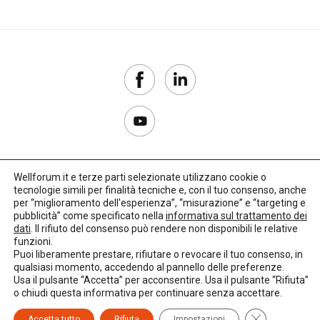
Wellforum.it e terze parti selezionate utilizzano cookie o
tecnologie simili per finalità tecniche e, con il tuo consenso, anche
Copyright 2017–2026
per “miglioramento dell'esperienza”, “misurazione” e “targeting e
pubblicità” come specificato nella
informativa sul trattamento dei
Privacy Policy
dati
. Il rifiuto del consenso può rendere non disponibili le relative
funzioni.
Impostazioni cookie
Puoi liberamente prestare, rifiutare o revocare il tuo consenso, in
qualsiasi momento, accedendo al pannello delle preferenze.
🌳
Credits:
LO Studio
Usa il pulsante “Accetta” per acconsentire. Usa il pulsante “Rifiuta”
o chiudi questa informativa per continuare senza accettare.
Close GDPR C
Accetta tutto
Rifiuta
Impostazioni