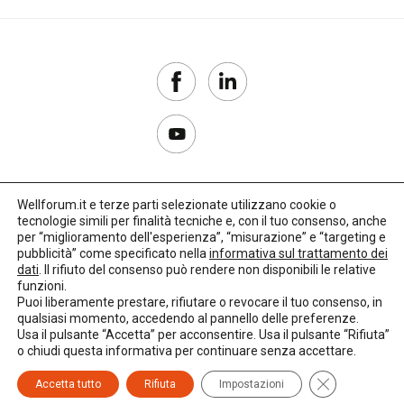
Wellforum.it e terze parti selezionate utilizzano cookie o
tecnologie simili per finalità tecniche e, con il tuo consenso, anche
Copyright 2017–2026
per “miglioramento dell'esperienza”, “misurazione” e “targeting e
pubblicità” come specificato nella
informativa sul trattamento dei
Privacy Policy
dati
. Il rifiuto del consenso può rendere non disponibili le relative
funzioni.
Impostazioni cookie
Puoi liberamente prestare, rifiutare o revocare il tuo consenso, in
qualsiasi momento, accedendo al pannello delle preferenze.
🌳
Credits:
LO Studio
Usa il pulsante “Accetta” per acconsentire. Usa il pulsante “Rifiuta”
o chiudi questa informativa per continuare senza accettare.
Close GDPR C
Accetta tutto
Rifiuta
Impostazioni