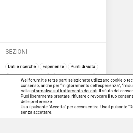
SEZIONI
Dati e ricerche
Esperienze
Punti di vista
Normativa nazionale
Normativa regionale
Wellforum.it e terze parti selezionate utilizzano cookie o tecno
consenso, anche per “miglioramento dell'esperienza”, “misur
Normativa europea
Rassegna normativa
nella
informativa sul trattamento dei dati
. Il rifiuto del con
Puoi liberamente prestare, rifiutare o revocare il tuo conse
I seminari di Welforum
Eventi
delle preferenze.
Usa il pulsante “Accetta” per acconsentire. Usa il pulsante “
Spazio ai promotori
senza accettare.