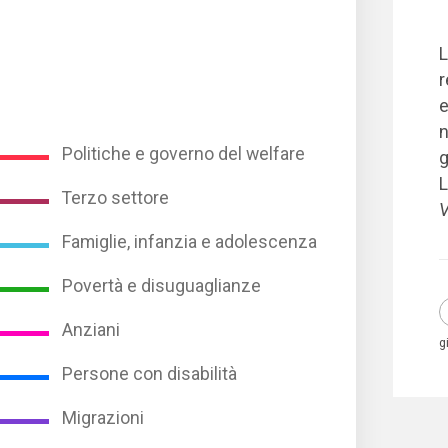
L
r
e
n
Politiche e governo del welfare
g
L
Terzo settore
V
Famiglie, infanzia e adolescenza
Povertà e disuguaglianze
Anziani
g
Persone con disabilità
Migrazioni