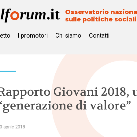
Osservatorio naziona
sulle politiche sociali
getto
I promotori
Chi siamo
Contatti
Rapporto Giovani 2018, 
“generazione di valore”
0 aprile 2018