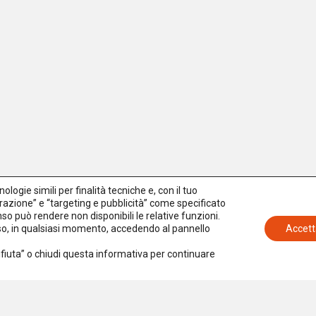
logie simili per finalità tecniche e, con il tuo
azione” e “targeting e pubblicità” come specificato
senso può rendere non disponibili le relative funzioni.
nso, in qualsiasi momento, accedendo al pannello
Accett
Rifiuta” o chiudi questa informativa per continuare
Iscriviti alla newsletter