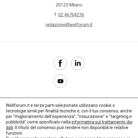
20123 Milano
T.
02 46764276
redazione@welforum.it
Wellforum.it e terze parti selezionate utilizzano cookie o
tecnologie simili per finalità tecniche e, con il tuo consenso, anche
Copyright 2017–2026
per “miglioramento dell'esperienza”, “misurazione” e “targeting e
pubblicità” come specificato nella
informativa sul trattamento dei
Privacy Policy
dati
. Il rifiuto del consenso può rendere non disponibili le relative
funzioni.
Impostazioni cookie