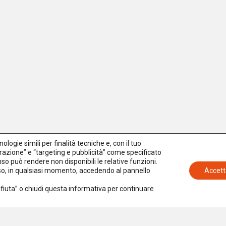
logie simili per finalità tecniche e, con il tuo
azione” e “targeting e pubblicità” come specificato
senso può rendere non disponibili le relative funzioni.
nso, in qualsiasi momento, accedendo al pannello
Accett
Rifiuta” o chiudi questa informativa per continuare