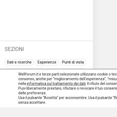
SEZIONI
Dati e ricerche
Esperienze
Punti di vista
Normativa nazionale
Normativa regionale
Wellforum.it e terze parti selezionate utilizzano cookie o tecno
consenso, anche per “miglioramento dell'esperienza”, “misur
Normativa europea
Rassegna normativa
nella
informativa sul trattamento dei dati
. Il rifiuto del con
Puoi liberamente prestare, rifiutare o revocare il tuo conse
I seminari di Welforum
Eventi
delle preferenze.
Usa il pulsante “Accetta” per acconsentire. Usa il pulsante “
Spazio ai promotori
senza accettare.