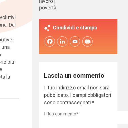
lavoro
povertà
volutivi
ria. Dal
Condividi e stampa
utive.
Facebook
LinkedIn
Email
a una
a
rie più
 e
Lascia un commento
ta la
Il tuo indirizzo email non sarà
pubblicato.
I campi obbligatori
sono contrassegnati
*