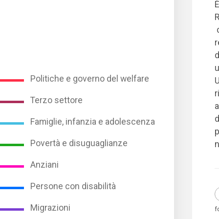
È
R
c
r
d
u
Politiche e governo del welfare
U
r
Terzo settore
a
d
Famiglie, infanzia e adolescenza
p
Povertà e disuguaglianze
n
Anziani
Persone con disabilità
Migrazioni
f