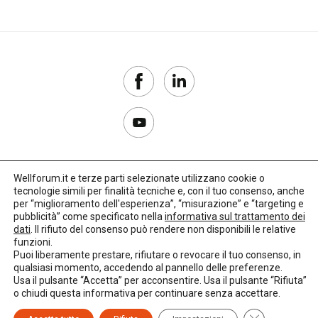
Wellforum.it e terze parti selezionate utilizzano cookie o
tecnologie simili per finalità tecniche e, con il tuo consenso, anche
Copyright 2017–2026
per “miglioramento dell'esperienza”, “misurazione” e “targeting e
pubblicità” come specificato nella
informativa sul trattamento dei
Privacy Policy
dati
. Il rifiuto del consenso può rendere non disponibili le relative
funzioni.
Impostazioni cookie
Puoi liberamente prestare, rifiutare o revocare il tuo consenso, in
qualsiasi momento, accedendo al pannello delle preferenze.
🌳
Credits:
LO Studio
Usa il pulsante “Accetta” per acconsentire. Usa il pulsante “Rifiuta”
o chiudi questa informativa per continuare senza accettare.
Close GDPR C