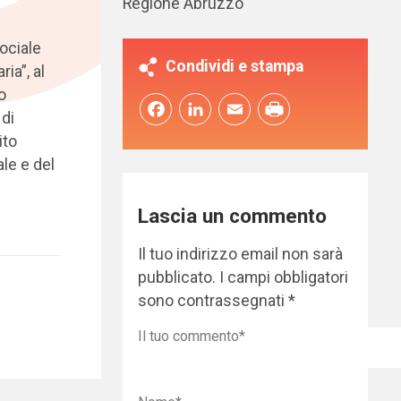
Regione Abruzzo
ociale
Condividi e stampa
ia”, al
o
Facebook
LinkedIn
Email
 di
ito
ale e del
Lascia un commento
Il tuo indirizzo email non sarà
pubblicato.
I campi obbligatori
sono contrassegnati
*