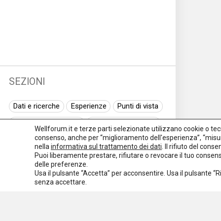
SEZIONI
Dati e ricerche
Esperienze
Punti di vista
Normativa nazionale
Normativa regionale
Wellforum.it e terze parti selezionate utilizzano cookie o tecno
consenso, anche per “miglioramento dell'esperienza”, “misur
Normativa europea
Rassegna normativa
nella
informativa sul trattamento dei dati
. Il rifiuto del con
Puoi liberamente prestare, rifiutare o revocare il tuo conse
I seminari di Welforum
Eventi
delle preferenze.
Usa il pulsante “Accetta” per acconsentire. Usa il pulsante “
Spazio ai promotori
senza accettare.