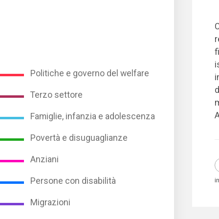
C
r
f
i
Politiche e governo del welfare
i
d
Terzo settore
m
Famiglie, infanzia e adolescenza
Povertà e disuguaglianze
Anziani
Persone con disabilità
i
Migrazioni