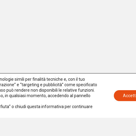
logie simili per finalità tecniche e, con il tuo
azione” e “targeting e pubblicità” come specificato
senso può rendere non disponibili le relative funzioni.
nso, in qualsiasi momento, accedendo al pannello
Accett
Rifiuta” o chiudi questa informativa per continuare
Iscriviti alla newsletter