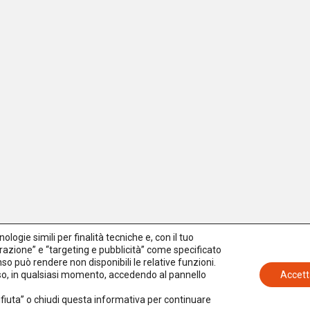
logie simili per finalità tecniche e, con il tuo
azione” e “targeting e pubblicità” come specificato
senso può rendere non disponibili le relative funzioni.
nso, in qualsiasi momento, accedendo al pannello
Accett
Rifiuta” o chiudi questa informativa per continuare