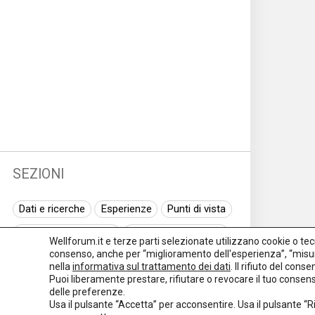
SEZIONI
Dati e ricerche
Esperienze
Punti di vista
Normativa nazionale
Normativa regionale
Wellforum.it e terze parti selezionate utilizzano cookie o tecno
consenso, anche per “miglioramento dell'esperienza”, “misur
Normativa europea
Rassegna normativa
nella
informativa sul trattamento dei dati
. Il rifiuto del con
Puoi liberamente prestare, rifiutare o revocare il tuo conse
I seminari di Welforum
Eventi
delle preferenze.
Usa il pulsante “Accetta” per acconsentire. Usa il pulsante “
Spazio ai promotori