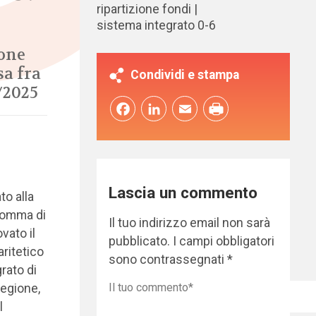
ripartizione fondi
sistema integrato 0-6
ione
sa fra
Condividi e stampa
7/2025
Facebook
LinkedIn
Email
Lascia un commento
to alla
 somma di
Il tuo indirizzo email non sarà
vato il
pubblicato.
I campi obbligatori
aritetico
sono contrassegnati
*
rato di
Regione,
l