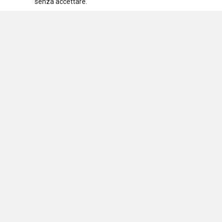
senza accettare.
Assoc
C.F.
Osservatorio nazionale
sulle politiche sociali
Via 
2012
Testata iscritta al Registro Stampa del