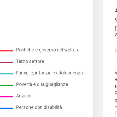
Politiche e governo del welfare
2
Terzo settore
V
Famiglie, infanzia e adolescenza
R
Povertà e disuguaglianze
€
P
Anziani
p
e
Persone con disabilità
l