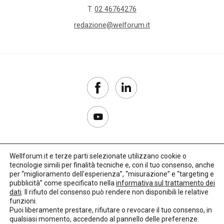
T.
02 46764276
redazione@welforum.it
Wellforum.it e terze parti selezionate utilizzano cookie o
tecnologie simili per finalità tecniche e, con il tuo consenso, anche
Copyright 2017–2026
per “miglioramento dell'esperienza”, “misurazione” e “targeting e
pubblicità” come specificato nella
informativa sul trattamento dei
Privacy Policy
dati
. Il rifiuto del consenso può rendere non disponibili le relative
funzioni.
Impostazioni cookie
Puoi liberamente prestare, rifiutare o revocare il tuo consenso, in
qualsiasi momento, accedendo al pannello delle preferenze.
🌳
Credits:
LO Studio