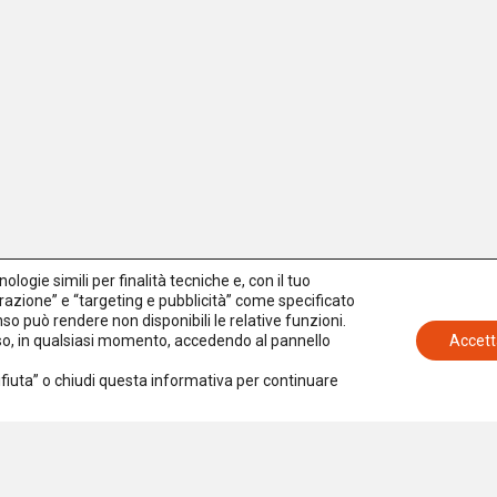
logie simili per finalità tecniche e, con il tuo
azione” e “targeting e pubblicità” come specificato
senso può rendere non disponibili le relative funzioni.
nso, in qualsiasi momento, accedendo al pannello
Accett
Rifiuta” o chiudi questa informativa per continuare
Iscriviti alla newsletter