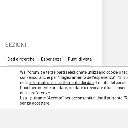
SEZIONI
Dati e ricerche
Esperienze
Punti di vista
Normativa nazionale
Normativa regionale
Wellforum.it e terze parti selezionate utilizzano cookie o tecno
consenso, anche per “miglioramento dell'esperienza”, “misur
Normativa europea
Rassegna normativa
nella
informativa sul trattamento dei dati
. Il rifiuto del con
Puoi liberamente prestare, rifiutare o revocare il tuo conse
I seminari di Welforum
Eventi
delle preferenze.
Usa il pulsante “Accetta” per acconsentire. Usa il pulsante “
Spazio ai promotori
senza accettare.