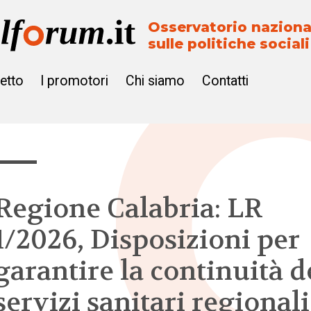
Osservatorio naziona
sulle politiche sociali
getto
I promotori
Chi siamo
Contatti
Regione Calabria: LR
1/2026, Disposizioni per
garantire la continuità d
servizi sanitari regionali