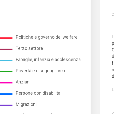
2
L
Politiche e governo del welfare
p
Terzo settore
C
d
Famiglie, infanzia e adolescenza
f
r
Povertà e disuguaglianze
d
Anziani
L
Persone con disabilità
Migrazioni