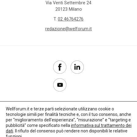
Via Venti Settembre 24
20123 Milano
T.
02 46764276
redazione@welforum.it
Wellforum.it e terze parti selezionate utilizzano cookie o
tecnologie simili per finalità tecniche e, con il tuo consenso, anche
Copyright 2017–2026
per “miglioramento dell'esperienza”, “misurazione” e “targeting e
pubblicità” come specificato nella
informativa sul trattamento dei
Privacy Policy
dati
. Il rifiuto del consenso può rendere non disponibili le relative
funzioni.