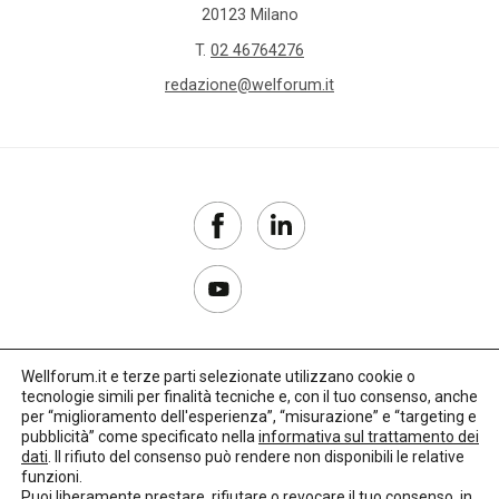
20123 Milano
T.
02 46764276
redazione@welforum.it
Wellforum.it e terze parti selezionate utilizzano cookie o
tecnologie simili per finalità tecniche e, con il tuo consenso, anche
Copyright 2017–2026
per “miglioramento dell'esperienza”, “misurazione” e “targeting e
pubblicità” come specificato nella
informativa sul trattamento dei
Privacy Policy
dati
. Il rifiuto del consenso può rendere non disponibili le relative
funzioni.
Impostazioni cookie
Puoi liberamente prestare, rifiutare o revocare il tuo consenso, in