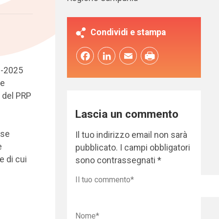
Condividi e stampa
Facebook
LinkedIn
Email
0-2025
 e
 del PRP
Lascia un commento
rse
Il tuo indirizzo email non sarà
e
pubblicato.
I campi obbligatori
e di cui
sono contrassegnati
*