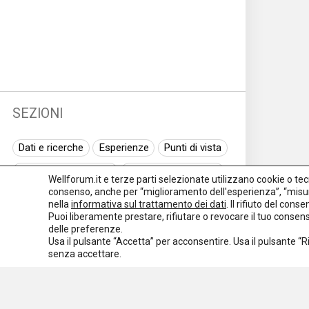
SEZIONI
Dati e ricerche
Esperienze
Punti di vista
Normativa nazionale
Normativa regionale
Wellforum.it e terze parti selezionate utilizzano cookie o tecno
consenso, anche per “miglioramento dell'esperienza”, “misur
Normativa europea
Rassegna normativa
nella
informativa sul trattamento dei dati
. Il rifiuto del con
Puoi liberamente prestare, rifiutare o revocare il tuo conse
I seminari di Welforum
Eventi
delle preferenze.
Usa il pulsante “Accetta” per acconsentire. Usa il pulsante “
Spazio ai promotori
senza accettare.