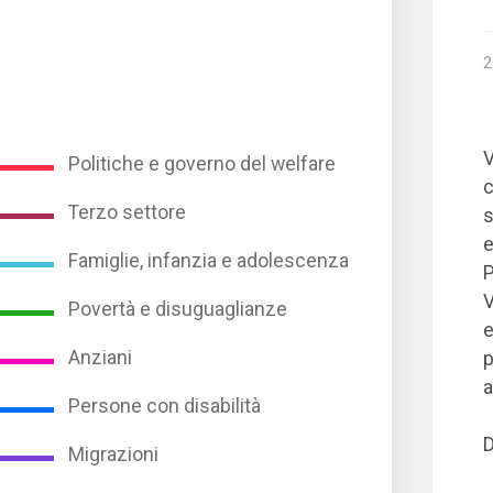
2
V
Politiche e governo del welfare
c
Terzo settore
s
e
Famiglie, infanzia e adolescenza
P
V
Povertà e disuguaglianze
e
Anziani
p
a
Persone con disabilità
D
Migrazioni