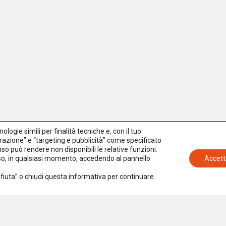
logie simili per finalità tecniche e, con il tuo
azione” e “targeting e pubblicità” come specificato
senso può rendere non disponibili le relative funzioni.
nso, in qualsiasi momento, accedendo al pannello
Accett
Rifiuta” o chiudi questa informativa per continuare
Iscriviti alla newsletter