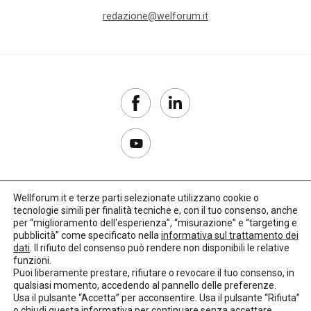
redazione@welforum.it
Wellforum.it e terze parti selezionate utilizzano cookie o
tecnologie simili per finalità tecniche e, con il tuo consenso, anche
Copyright 2017–2026
per “miglioramento dell'esperienza”, “misurazione” e “targeting e
pubblicità” come specificato nella
informativa sul trattamento dei
Privacy Policy
dati
. Il rifiuto del consenso può rendere non disponibili le relative
funzioni.
Impostazioni cookie
Puoi liberamente prestare, rifiutare o revocare il tuo consenso, in
qualsiasi momento, accedendo al pannello delle preferenze.
🌳
Credits:
LO Studio
Usa il pulsante “Accetta” per acconsentire. Usa il pulsante “Rifiuta”
o chiudi questa informativa per continuare senza accettare.