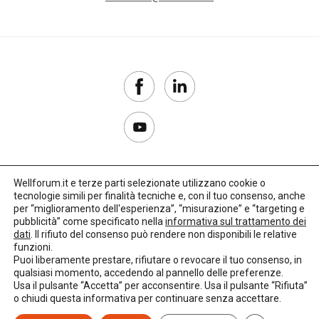
Wellforum.it e terze parti selezionate utilizzano cookie o
tecnologie simili per finalità tecniche e, con il tuo consenso, anche
Copyright 2017–2026
per “miglioramento dell'esperienza”, “misurazione” e “targeting e
pubblicità” come specificato nella
informativa sul trattamento dei
Privacy Policy
dati
. Il rifiuto del consenso può rendere non disponibili le relative
funzioni.
Impostazioni cookie
Puoi liberamente prestare, rifiutare o revocare il tuo consenso, in
qualsiasi momento, accedendo al pannello delle preferenze.
🌳
Credits:
LO Studio
Usa il pulsante “Accetta” per acconsentire. Usa il pulsante “Rifiuta”
o chiudi questa informativa per continuare senza accettare.