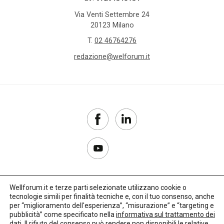
Via Venti Settembre 24
20123 Milano
T.
02 46764276
redazione@welforum.it
Wellforum.it e terze parti selezionate utilizzano cookie o
tecnologie simili per finalità tecniche e, con il tuo consenso, anche
Copyright 2017–2026
per “miglioramento dell'esperienza”, “misurazione” e “targeting e
pubblicità” come specificato nella
informativa sul trattamento dei
Privacy Policy
dati
. Il rifiuto del consenso può rendere non disponibili le relative