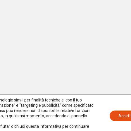
logie simili per finalità tecniche e, con il tuo
azione” e “targeting e pubblicità” come specificato
senso può rendere non disponibili le relative funzioni.
nso, in qualsiasi momento, accedendo al pannello
Accett
Rifiuta” o chiudi questa informativa per continuare