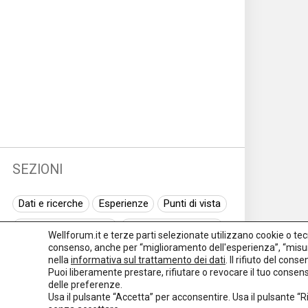
SEZIONI
Dati e ricerche
Esperienze
Punti di vista
Normativa nazionale
Normativa regionale
Wellforum.it e terze parti selezionate utilizzano cookie o tecno
consenso, anche per “miglioramento dell'esperienza”, “misur
Normativa europea
Rassegna normativa
nella
informativa sul trattamento dei dati
. Il rifiuto del con
Puoi liberamente prestare, rifiutare o revocare il tuo conse
I seminari di Welforum
Eventi
delle preferenze.
Usa il pulsante “Accetta” per acconsentire. Usa il pulsante “
Spazio ai promotori