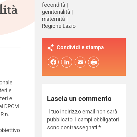
fecondità
lità
genitorialità
maternità
Regione Lazio
Condividi e stampa
Facebook
LinkedIn
Email
ionale
eri e
Lascia un commento
teri e
 al DPCM
Il tuo indirizzo email non sarà
R n.
pubblicato.
I campi obbligatori
sono contrassegnati
*
obiettivo