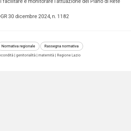
i facilitare e monitorare l’attuazione del Piano di Rete
GR 30 dicembre 2024, n. 1182
Normativa regionale
Rassegna normativa
econdità
genitorialità
maternità
Regione Lazio