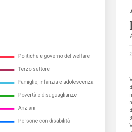
2
Politiche e governo del welfare
Terzo settore
V
Famiglie, infanzia e adolescenza
d
m
Povertà e disuguaglianze
m
Anziani
d
3
Persone con disabilità
V