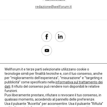
redazione@welforum.it
Wellforum.it e terze parti selezionate utilizzano cookie o
tecnologie simili per finalità tecniche e, con il tuo consenso, anche
Copyright 2017–2026
per “miglioramento dell'esperienza”, “misurazione” e “targeting e
pubblicità” come specificato nella
informativa sul trattamento dei
Privacy Policy
dati
. Il rifiuto del consenso può rendere non disponibili le relative
funzioni.
Impostazioni cookie
Puoi liberamente prestare, rifiutare o revocare il tuo consenso, in
qualsiasi momento, accedendo al pannello delle preferenze.
🌳
Credits:
LO Studio
Usa il pulsante “Accetta” per acconsentire. Usa il pulsante “Rifiuta”